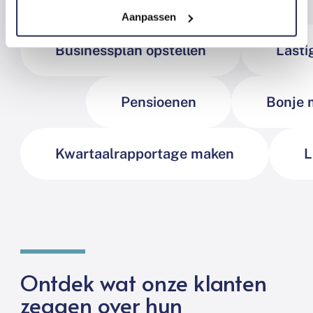
Aanpassen
Businessplan opstellen
Lasti
Pensioenen
Bonje 
Kwartaalrapportage maken
L
Ontdek wat onze klanten
zeggen over hun