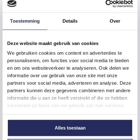
gek. En geen vraag te
gewoon.
Toestemming
Details
Over
Als je zelf een bedrijf hebt, kom je voor
Deze website maakt gebruik van cookies
allerlei vraagstukken te staan. Bel ons
We gebruiken cookies om content en advertenties te
gewoon. Grote kans dat we je verder
personaliseren, om functies voor social media te bieden
kunnen helpen, samen op een idee komen
en om ons websiteverkeer te analyseren. Ook delen we
óf weten bij wie je moet zijn. Kan je veel tijd
informatie over uw gebruik van onze site met onze
schelen – en wij denken graag mee. We zijn
partners voor social media, adverteren en analyse. Deze
benieuwd waar je mee komt.
partners kunnen deze gegevens combineren met andere
informatie die u aan ze heeft verstrekt of die ze hebben
verzameld op basis van uw gebruik van hun services.
Alles toestaan